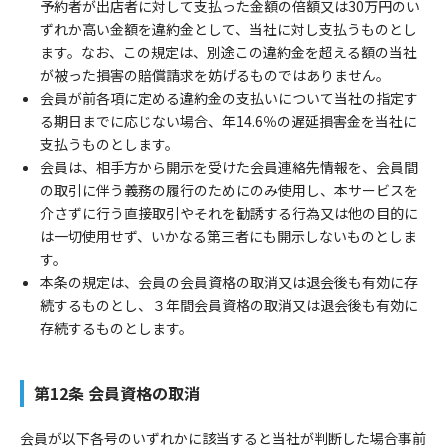
予約者が出店者に対して支払った金額の倍額又は30万円のい
ずれか高い金額を違約金として、当社に対し支払うものとし
ます。なお、この規定は、別途この違約金を超える額の当社
が被った損害の賠償請求を妨げるものではありません。
会員が前各項に定める違約金の支払いについて当社の指定す
る期日までに応じない場合、年14.6％の遅延損害金を当社に
支払うものとします。
会員は、相手方から開示を受けた会員連絡先情報を、会員間
の取引に伴う義務の履行のためにのみ使用し、本サービスを
介さずに行う直接取引やそれを勧誘する行為又は他の目的に
は一切使用せず、いかなる第三者にも開示しないものとしま
す。
本条の規定は、会員の会員資格の取消又は退会後も有効に存
続するものとし、３年間会員資格の取消又は退会後も有効に
存続するものとします。
第12条 会員資格の取消
会員が以下各号のいずれかに該当すると当社が判断した場合事前