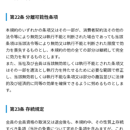
第22条 分離可能性条項
本規約のいずれかの条項又はその一部が、消費者契約法その他の
法令等により無効又は執行不能と判断された場合であっても当該
条項は当該法令等により無効又は執行不能と判断された限度で効
力を喪失するものとし、本規約の他の全ての部分は継続して完全
に効力を有するものとします。
また、当社及び会員は当該無効若しくは執行不能とされた条項又
はその一部を適法とし執行力を持たせるために必要な範囲で修正
し、当該無効若しくは執行不能な条項又は部分の趣旨並びに法律
的及び経済的に同等の効果を確保できるように努めるものとしま
す。
第23条 存続規定
会員の会員資格の取消又は退会後も、本規約中、その性質上存続
すべき条項（当社の免責について定めた条項を含みますが、これ