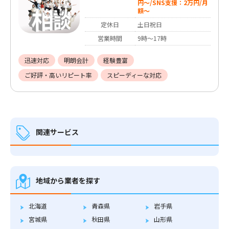
円〜/SNS支援：2万円/月
額〜
定休日
土日祝日
営業時間
9時〜17時
迅速対応
明朗会計
経験豊富
ご好評・高いリピート率
スピーディーな対応
関連サービス
地域から業者を探す
北海道
青森県
岩手県
宮城県
秋田県
山形県