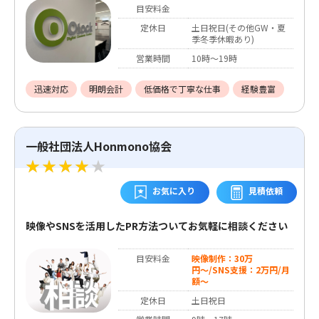
目安料金
定休日
土日祝日(その他GW・夏
季冬季休暇あり)
営業時間
10時～19時
迅速対応
明朗会計
低価格で丁寧な仕事
経験豊富
一般社団法人Honmono協会
お気に入り
見積依頼
映像やSNSを活用したPR方法ついてお気軽に相談ください
目安料金
映像制作：30万
円〜/SNS支援：2万円/月
額〜
定休日
土日祝日