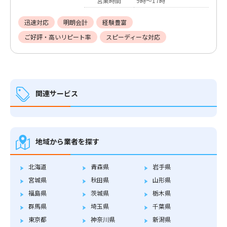
営業時間
9時〜17時
迅速対応
明朗会計
経験豊富
ご好評・高いリピート率
スピーディーな対応
関連サービス
地域から業者を探す
北海道
青森県
岩手県
宮城県
秋田県
山形県
福島県
茨城県
栃木県
群馬県
埼玉県
千葉県
東京都
神奈川県
新潟県